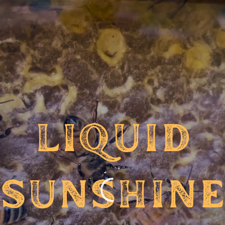
L
I
Q
U
I
D
S
U
N
S
H
I
N
E