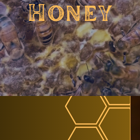
H
o
n
e
y